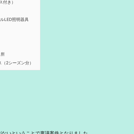
ス付き）
ルLED照明器具
ヶ所
ス（2シーズン分）
がないということで稟議案件となりました。