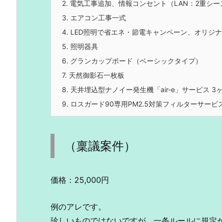
2.
電気工事追加、情報コンセント（LAN：2重シー
3.
エアコン工事一式
4.
LED照明で省エネ・節電キャンペーン、オリジナ
5.
照明器具
6.
グランカップボード（ベーシックタイプ）
7.
天然御影石一枚板
8.
天井埋込型ナノイー発生機「air-e」サービス 3
9.
ロスガード90専用PM2.5対策フィルターサービ
（稟議案件）
価格：25,000円
例のアレです。
珍しいものではないですが、一条ルールに規定