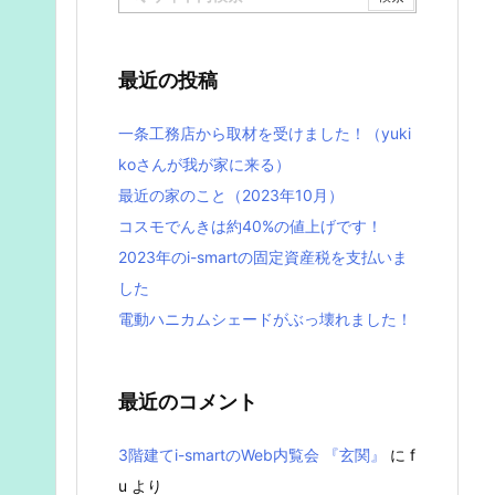
最近の投稿
一条工務店から取材を受けました！（yuki
koさんが我が家に来る）
最近の家のこと（2023年10月）
コスモでんきは約40%の値上げです！
2023年のi-smartの固定資産税を支払いま
した
電動ハニカムシェードがぶっ壊れました！
最近のコメント
3階建てi-smartのWeb内覧会 『玄関』
に
f
u
より