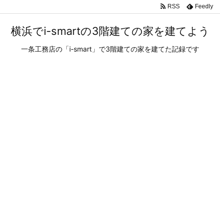
RSS
Feedly
横浜でi-smartの3階建ての家を建てよう
一条工務店の「i-smart」で3階建ての家を建てた記録です