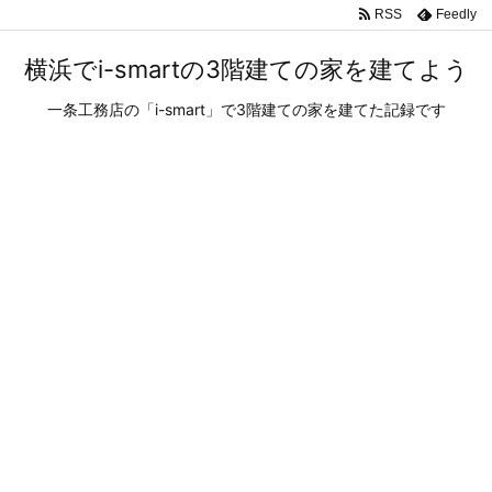
RSS
Feedly
横浜でi-smartの3階建ての家を建てよう
一条工務店の「i-smart」で3階建ての家を建てた記録です