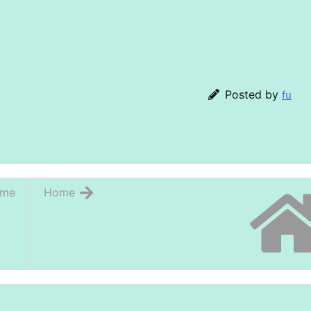
Posted by
fu
me
Home