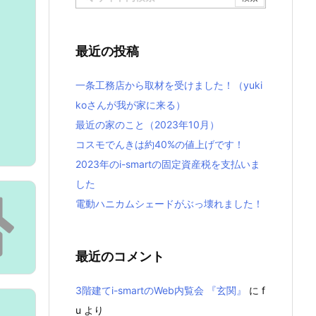
最近の投稿
一条工務店から取材を受けました！（yuki
koさんが我が家に来る）
最近の家のこと（2023年10月）
コスモでんきは約40%の値上げです！
2023年のi-smartの固定資産税を支払いま
した
電動ハニカムシェードがぶっ壊れました！
最近のコメント
3階建てi-smartのWeb内覧会 『玄関』
に
f
u
より