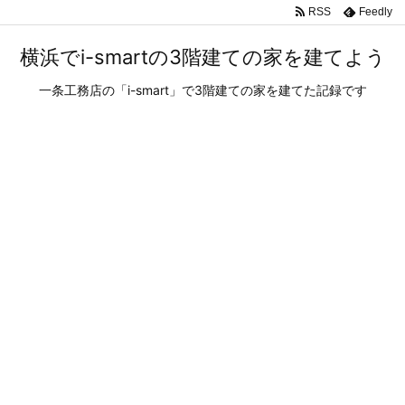
RSS
Feedly
横浜でi-smartの3階建ての家を建てよう
一条工務店の「i-smart」で3階建ての家を建てた記録です