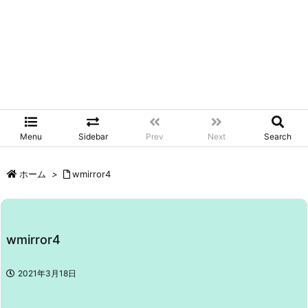
Menu
Sidebar
Prev
Next
Search
ホーム
>
wmirror4
wmirror4
2021年3月18日