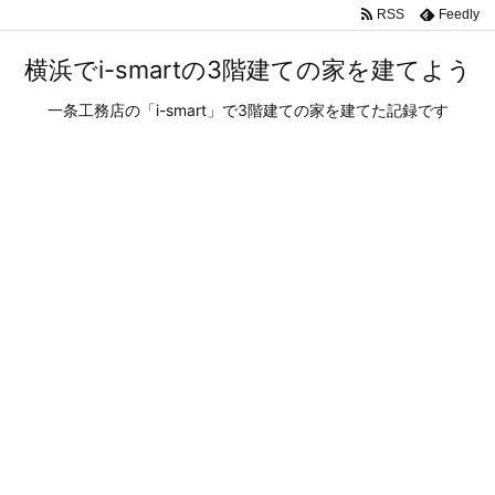
RSS
Feedly
横浜でi-smartの3階建ての家を建てよう
一条工務店の「i-smart」で3階建ての家を建てた記録です