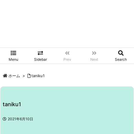
Menu
Sidebar
Prev
Next
Search
ホーム
>
taniku1
taniku1
2021年6月10日