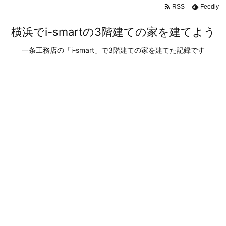
RSS
Feedly
横浜でi-smartの3階建ての家を建てよう
一条工務店の「i-smart」で3階建ての家を建てた記録です