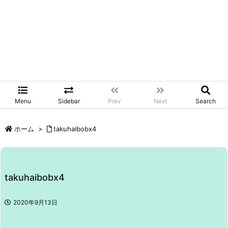
Menu
Sidebar
Prev
Next
Search
ホーム
>
takuhaibobx4
takuhaibobx4
2020年9月13日