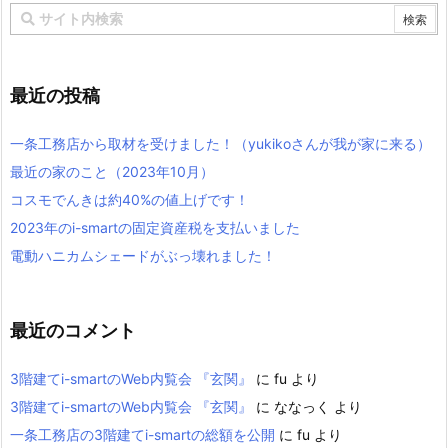
最近の投稿
一条工務店から取材を受けました！（yukikoさんが我が家に来る）
最近の家のこと（2023年10月）
コスモでんきは約40%の値上げです！
2023年のi-smartの固定資産税を支払いました
電動ハニカムシェードがぶっ壊れました！
最近のコメント
3階建てi-smartのWeb内覧会 『玄関』
に
fu
より
3階建てi-smartのWeb内覧会 『玄関』
に
ななっく
より
一条工務店の3階建てi-smartの総額を公開
に
fu
より