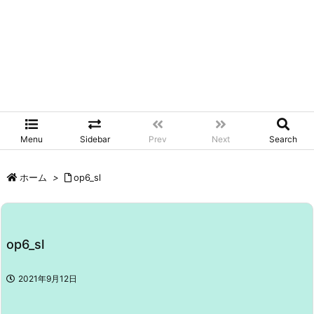
Menu
Sidebar
Prev
Next
Search
ホーム
>
op6_sl
op6_sl
2021年9月12日