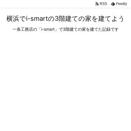
RSS
Feedly
横浜でi-smartの3階建ての家を建てよう
一条工務店の「i-smart」で3階建ての家を建てた記録です