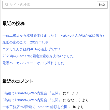
最近の投稿
一条工務店から取材を受けました！（yukikoさんが我が家に来る）
最近の家のこと（2023年10月）
コスモでんきは約40%の値上げです！
2023年のi-smartの固定資産税を支払いました
電動ハニカムシェードがぶっ壊れました！
最近のコメント
3階建てi-smartのWeb内覧会 『玄関』
に
fu
より
3階建てi-smartのWeb内覧会 『玄関』
に
ななっく
より
一条工務店の3階建てi-smartの総額を公開
に
fu
より