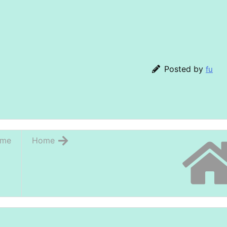
Posted by
fu
me
Home