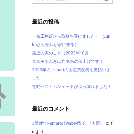
最近の投稿
一条工務店から取材を受けました！（yuki
koさんが我が家に来る）
最近の家のこと（2023年10月）
コスモでんきは約40%の値上げです！
2023年のi-smartの固定資産税を支払いま
した
電動ハニカムシェードがぶっ壊れました！
最近のコメント
3階建てi-smartのWeb内覧会 『玄関』
に
f
u
より