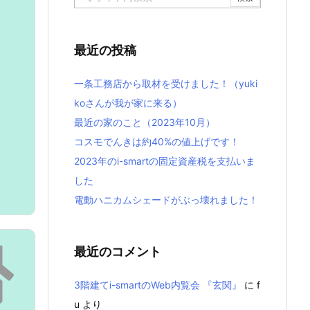
最近の投稿
一条工務店から取材を受けました！（yuki
koさんが我が家に来る）
最近の家のこと（2023年10月）
コスモでんきは約40%の値上げです！
2023年のi-smartの固定資産税を支払いま
した
電動ハニカムシェードがぶっ壊れました！
最近のコメント
3階建てi-smartのWeb内覧会 『玄関』
に
f
u
より