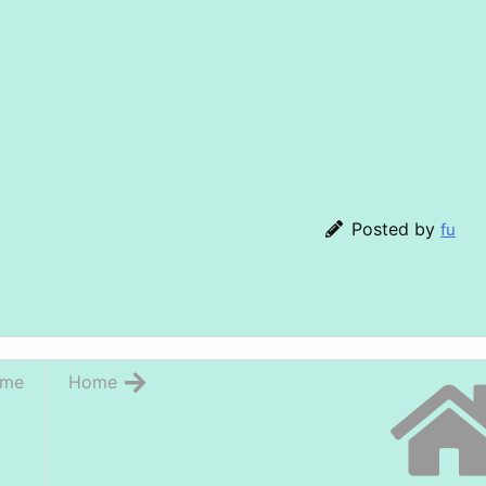
Posted by
fu
me
Home