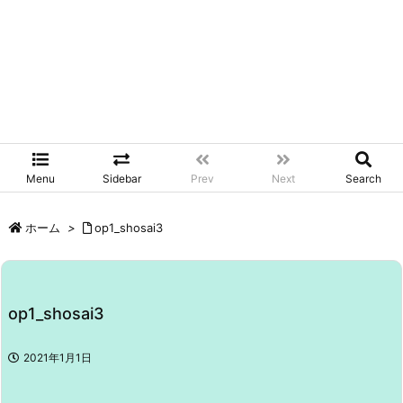
Menu
Sidebar
Prev
Next
Search
ホーム
>
op1_shosai3
op1_shosai3
2021年1月1日