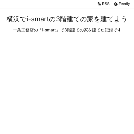
RSS
Feedly
横浜でi-smartの3階建ての家を建てよう
一条工務店の「i-smart」で3階建ての家を建てた記録です