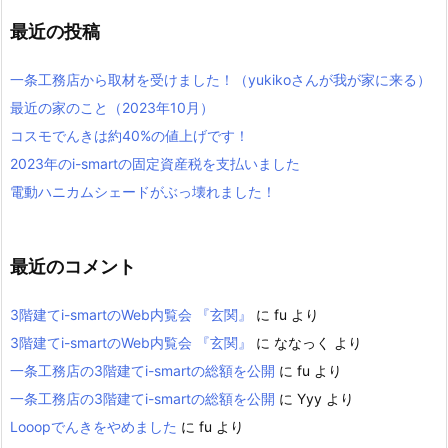
最近の投稿
一条工務店から取材を受けました！（yukikoさんが我が家に来る）
最近の家のこと（2023年10月）
コスモでんきは約40%の値上げです！
2023年のi-smartの固定資産税を支払いました
電動ハニカムシェードがぶっ壊れました！
最近のコメント
3階建てi-smartのWeb内覧会 『玄関』
に
fu
より
3階建てi-smartのWeb内覧会 『玄関』
に
ななっく
より
一条工務店の3階建てi-smartの総額を公開
に
fu
より
一条工務店の3階建てi-smartの総額を公開
に
Yyy
より
Looopでんきをやめました
に
fu
より