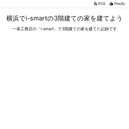
RSS
Feedly
横浜でi-smartの3階建ての家を建てよう
一条工務店の「i-smart」で3階建ての家を建てた記録です