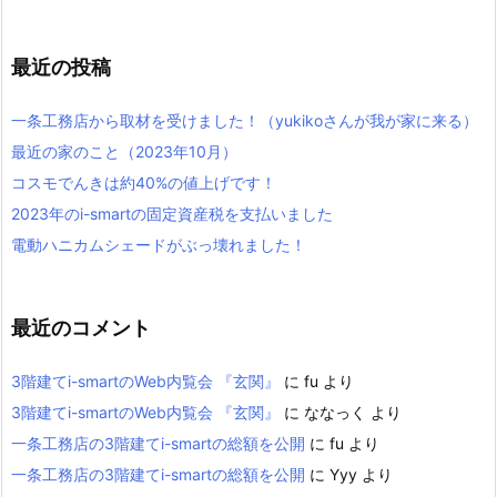
最近の投稿
一条工務店から取材を受けました！（yukikoさんが我が家に来る）
最近の家のこと（2023年10月）
コスモでんきは約40%の値上げです！
2023年のi-smartの固定資産税を支払いました
電動ハニカムシェードがぶっ壊れました！
最近のコメント
3階建てi-smartのWeb内覧会 『玄関』
に
fu
より
3階建てi-smartのWeb内覧会 『玄関』
に
ななっく
より
一条工務店の3階建てi-smartの総額を公開
に
fu
より
一条工務店の3階建てi-smartの総額を公開
に
Yyy
より