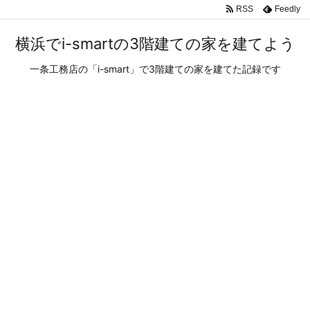
RSS
Feedly
横浜でi-smartの3階建ての家を建てよう
一条工務店の「i-smart」で3階建ての家を建てた記録です