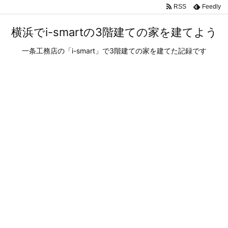
RSS
Feedly
横浜でi-smartの3階建ての家を建てよう
一条工務店の「i-smart」で3階建ての家を建てた記録です