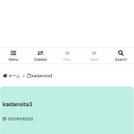
Menu
Sidebar
Prev
Next
Search
ホーム
>
kaidansita3
kaidansita3
2021年5月25日