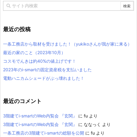
最近の投稿
一条工務店から取材を受けました！（yukikoさんが我が家に来る）
最近の家のこと（2023年10月）
コスモでんきは約40%の値上げです！
2023年のi-smartの固定資産税を支払いました
電動ハニカムシェードがぶっ壊れました！
最近のコメント
3階建てi-smartのWeb内覧会 『玄関』
に
fu
より
3階建てi-smartのWeb内覧会 『玄関』
に
ななっく
より
一条工務店の3階建てi-smartの総額を公開
に
fu
より