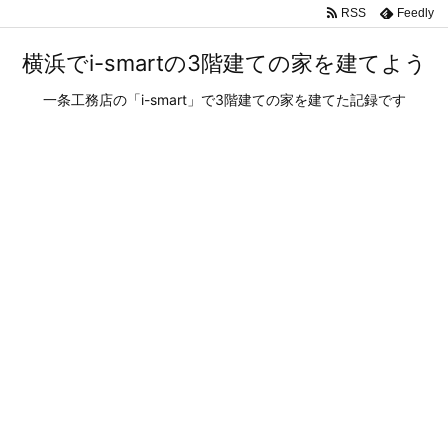
RSS
Feedly
横浜でi-smartの3階建ての家を建てよう
一条工務店の「i-smart」で3階建ての家を建てた記録です