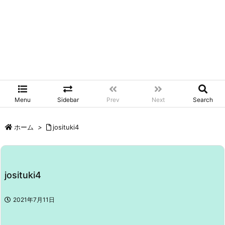
Menu
Sidebar
Prev
Next
Search
ホーム
>
josituki4
josituki4
2021年7月11日