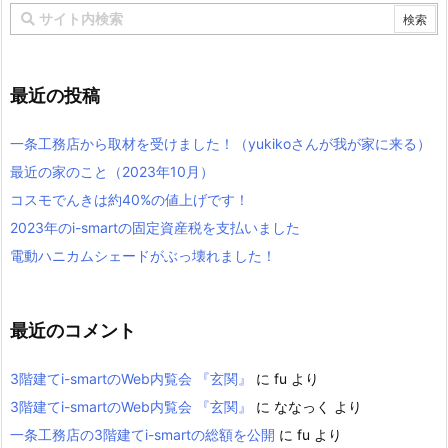
最近の投稿
一条工務店から取材を受けました！（yukikoさんが我が家に来る）
最近の家のこと（2023年10月）
コスモでんきは約40%の値上げです！
2023年のi-smartの固定資産税を支払いました
電動ハニカムシェードがぶっ壊れました！
最近のコメント
3階建てi-smartのWeb内覧会 『玄関』
に
fu
より
3階建てi-smartのWeb内覧会 『玄関』
に
ななっく
より
一条工務店の3階建てi-smartの総額を公開
に
fu
より