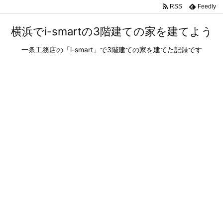
RSS
Feedly
横浜でi-smartの3階建ての家を建てよう
一条工務店の「i-smart」で3階建ての家を建てた記録です