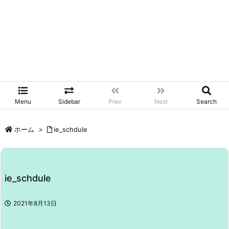
Menu
Sidebar
Prev
Next
Search
ホーム
>
ie_schdule
ie_schdule
2021年8月13日