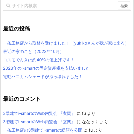
最近の投稿
一条工務店から取材を受けました！（yukikoさんが我が家に来る）
最近の家のこと（2023年10月）
コスモでんきは約40%の値上げです！
2023年のi-smartの固定資産税を支払いました
電動ハニカムシェードがぶっ壊れました！
最近のコメント
3階建てi-smartのWeb内覧会 『玄関』
に
fu
より
3階建てi-smartのWeb内覧会 『玄関』
に
ななっく
より
一条工務店の3階建てi-smartの総額を公開
に
fu
より