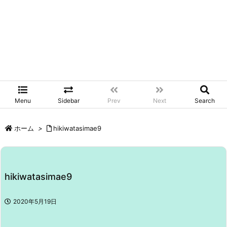
Menu
Sidebar
Prev
Next
Search
ホーム
>
hikiwatasimae9
hikiwatasimae9
2020年5月19日