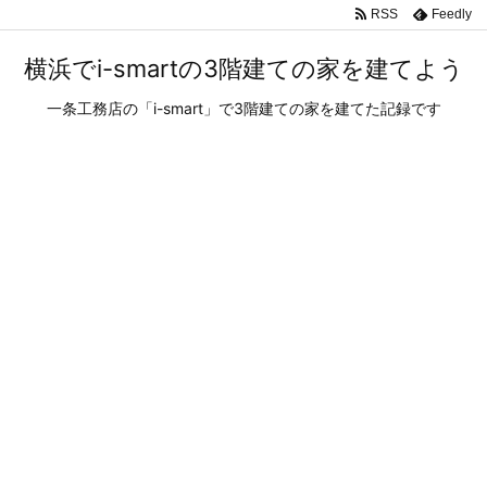
RSS
Feedly
横浜でi-smartの3階建ての家を建てよう
一条工務店の「i-smart」で3階建ての家を建てた記録です