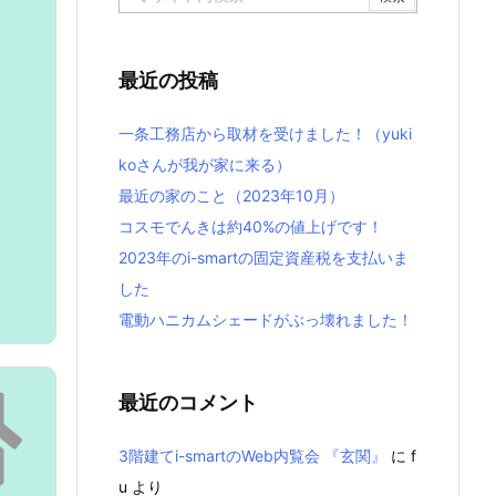
最近の投稿
一条工務店から取材を受けました！（yuki
koさんが我が家に来る）
最近の家のこと（2023年10月）
コスモでんきは約40%の値上げです！
2023年のi-smartの固定資産税を支払いま
した
電動ハニカムシェードがぶっ壊れました！
最近のコメント
3階建てi-smartのWeb内覧会 『玄関』
に
f
u
より