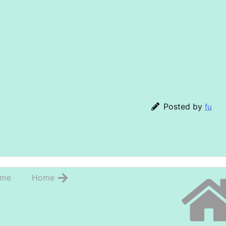
Posted by
fu
me
Home