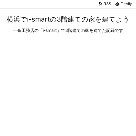
RSS
Feedly
横浜でi-smartの3階建ての家を建てよう
一条工務店の「i-smart」で3階建ての家を建てた記録です