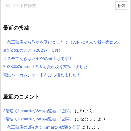
最近の投稿
一条工務店から取材を受けました！（yukikoさんが我が家に来る）
最近の家のこと（2023年10月）
コスモでんきは約40%の値上げです！
2023年のi-smartの固定資産税を支払いました
電動ハニカムシェードがぶっ壊れました！
最近のコメント
3階建てi-smartのWeb内覧会 『玄関』
に
fu
より
3階建てi-smartのWeb内覧会 『玄関』
に
ななっく
より
一条工務店の3階建てi-smartの総額を公開
に
fu
より