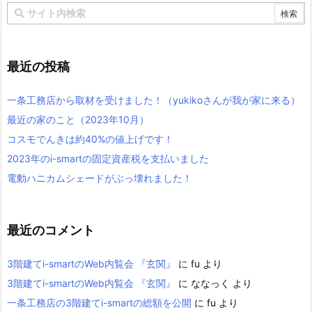
最近の投稿
一条工務店から取材を受けました！（yukikoさんが我が家に来る）
最近の家のこと（2023年10月）
コスモでんきは約40%の値上げです！
2023年のi-smartの固定資産税を支払いました
電動ハニカムシェードがぶっ壊れました！
最近のコメント
3階建てi-smartのWeb内覧会 『玄関』
に
fu
より
3階建てi-smartのWeb内覧会 『玄関』
に
ななっく
より
一条工務店の3階建てi-smartの総額を公開
に
fu
より