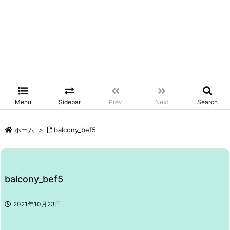
Menu
Sidebar
Prev
Next
Search
ホーム
>
balcony_bef5
balcony_bef5
2021年10月23日