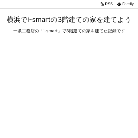
RSS
Feedly
横浜でi-smartの3階建ての家を建てよう
一条工務店の「i-smart」で3階建ての家を建てた記録です