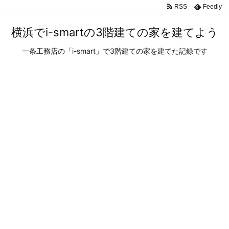
RSS
Feedly
横浜でi-smartの3階建ての家を建てよう
一条工務店の「i-smart」で3階建ての家を建てた記録です