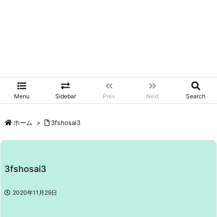
Menu
Sidebar
Prev
Next
Search
ホーム
>
3fshosai3
3fshosai3
2020年11月29日