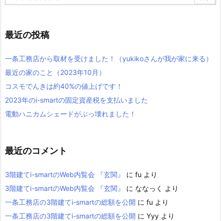
最近の投稿
一条工務店から取材を受けました！（yukikoさんが我が家に来る）
最近の家のこと（2023年10月）
コスモでんきは約40%の値上げです！
2023年のi-smartの固定資産税を支払いました
電動ハニカムシェードがぶっ壊れました！
最近のコメント
3階建てi-smartのWeb内覧会 『玄関』
に
fu
より
3階建てi-smartのWeb内覧会 『玄関』
に
ななっく
より
一条工務店の3階建てi-smartの総額を公開
に
fu
より
一条工務店の3階建てi-smartの総額を公開
に
Yyy
より