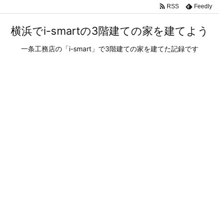
RSS
Feedly
横浜でi-smartの3階建ての家を建てよう
一条工務店の「i-smart」で3階建ての家を建てた記録です