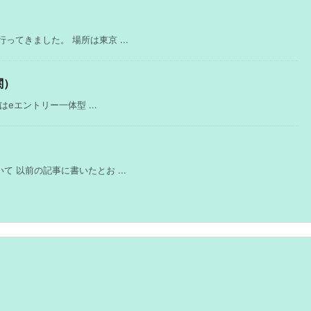
てきました。 場所は東京 ...
関）
eエントリー一体型 ...
 以前の記事に書いたとお ...