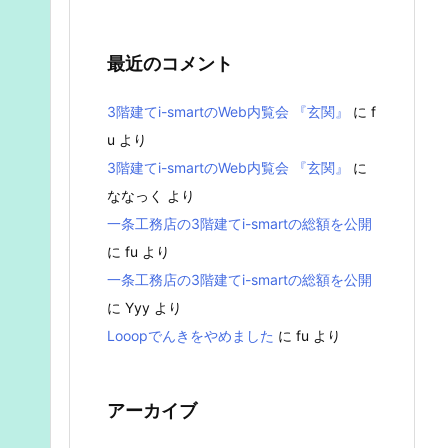
最近のコメント
3階建てi-smartのWeb内覧会 『玄関』
に
f
u
より
3階建てi-smartのWeb内覧会 『玄関』
に
ななっく
より
一条工務店の3階建てi-smartの総額を公開
に
fu
より
一条工務店の3階建てi-smartの総額を公開
に
Yyy
より
Looopでんきをやめました
に
fu
より
アーカイブ